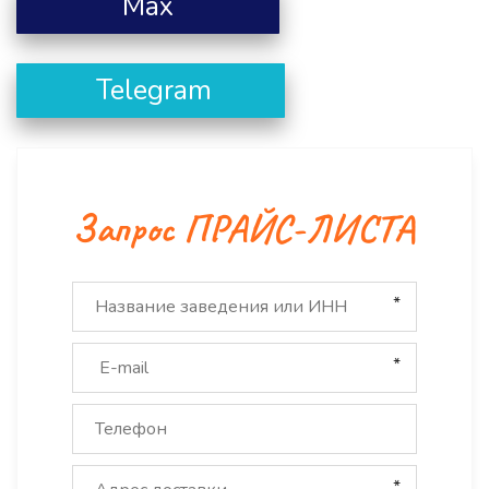
         Max         
     Telegram    
Запрос ПРАЙС-ЛИСТА
*
*
*