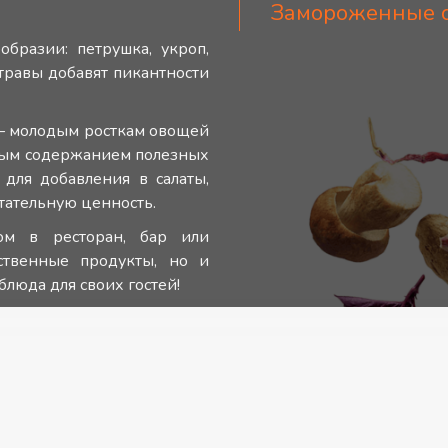
Замороженные 
бразии: петрушка, укроп,
травы добавят пикантности
– молодым росткам овощей
ным содержанием полезных
для добавления в салаты,
итательную ценность.
ом в ресторан, бар или
ственные продукты, но и
люда для своих гостей!