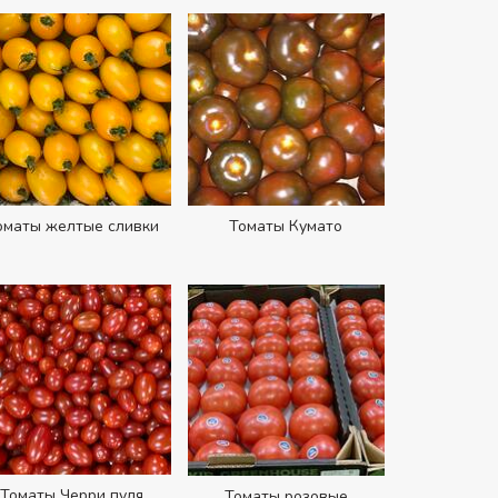
оматы желтые сливки
Томаты Кумато
Томаты Черри пуля
Томаты розовые