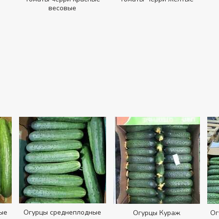
весовые
ые
Огурцы среднеплодные
Огурцы Кураж
Ог