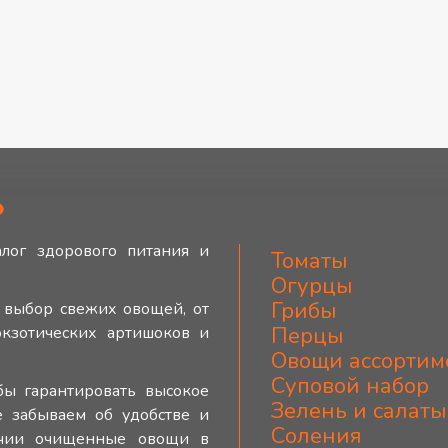
ь
лог здорового питания и
Томаты
Огурцы

Грибы

 выбор свежих овощей, от
Перцы

кзотических артишоков и
Овощи ассортиме
Суповой набор

бы гарантировать высокое
Зелень и салаты

е забываем об удобстве и
Соления
личии очищенные овощи в