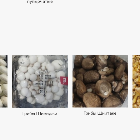
пупырчатые
ы
Грибы Шиитаке
Грибы Шимиджи