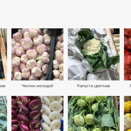
ная
Чеснок молодой
Капуста цветная