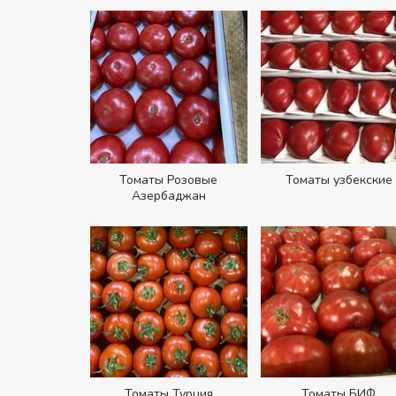
Томаты Розовые
Томаты узбекские
Азербаджан
Томаты Турция
Томаты БИФ