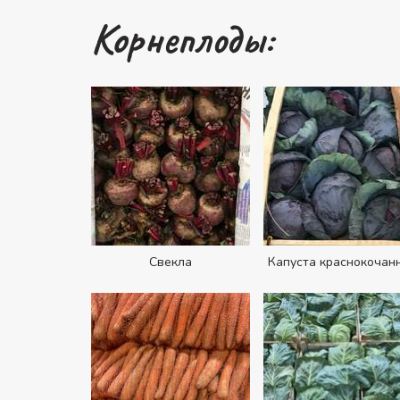
Корнеплоды:
Свекла
Капуста краснокочан